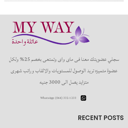
IMPERDIET MAURIS A NONTIN
ACCESSORIES
سجلي عضويتك معنا فى ماى واى وتمتعى بخصم 25% ولكل
عضوة متميزه تريد الوصول للمستويات والالقاب وراتب شهرى
متزايد يصل الى 3000 جنيه
WhatsApp: (064) 332-1233
RECENT POSTS