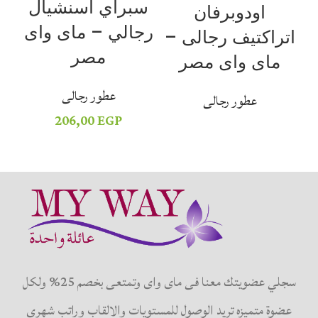
سبراي اسنشيال
ب
اودوبرفان
رجالي – ماى واى
ر
اتراكتيف رجالى –
مصر
ماى واى مصر
عطور رجالى
عطور رجالى
206,00
EGP
سجلي عضويتك معنا فى ماى واى وتمتعى بخصم 25% ولكل
عضوة متميزه تريد الوصول للمستويات والالقاب وراتب شهرى